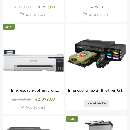
SCV1000
Brother
€
9.020,00
€
8.999,00
€
499,00
Add to cart
Add to cart
Sale!
Impresora Sublimación
Impresora Textil Brother GTX
EPSON SureColor SC-F500 24″
Pro
€
2.413,95
€
2.399,00
Read more
Add to cart
Sale!