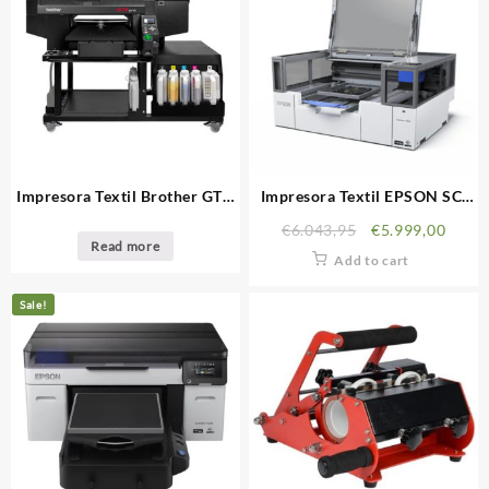
Impresora Textil Brother GTX
Impresora Textil EPSON SC-
Pro Bulk
F1000
€
6.043,95
€
5.999,00
Read more
Add to cart
Sale!