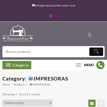
Saltar
info@maquinandocoser.com
al
contenido
Categoría
MENÚ
Category:
IMPRESORAS
Inicio
Products
IMPRESORAS
Showing 1–16 of 21 results