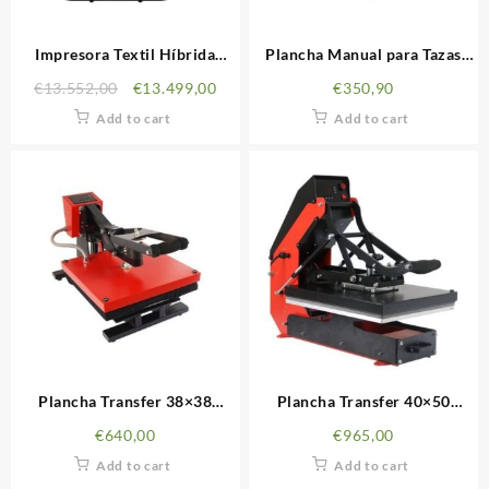
Impresora Textil Híbrida
Plancha Manual para Tazas
EPSON F2200 DTG y DTF
Simple y Doble
€
13.552,00
€
13.499,00
€
350,90
Add to cart
Add to cart
Plancha Transfer 38×38
Plancha Transfer 40×50
Microtec
Microtec SENKO 20A
€
640,00
€
965,00
Add to cart
Add to cart