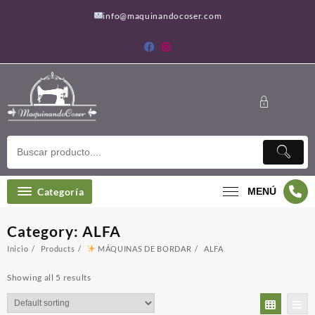
Saltar
info@maquinandocoser.com
al
contenido
Categoría
MENÚ
Category:
ALFA
Inicio
Products
MÁQUINAS DE BORDAR
ALFA
Showing all 5 results