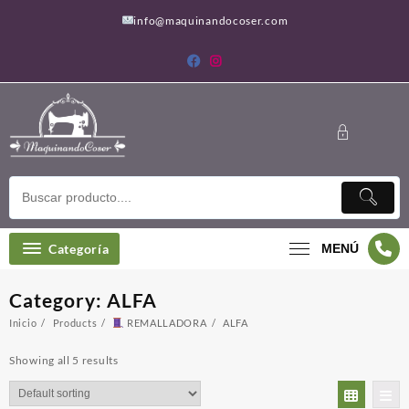
Saltar
info@maquinandocoser.com
al
contenido
Categoría
MENÚ
Category:
ALFA
Inicio
Products
REMALLADORA
ALFA
Showing all 5 results