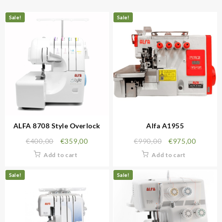
Sale!
Sale!
ALFA 8708 Style Overlock
Alfa A1955
€
400,00
€
359,00
€
990,00
€
975,00
Add to cart
Add to cart
Sale!
Sale!