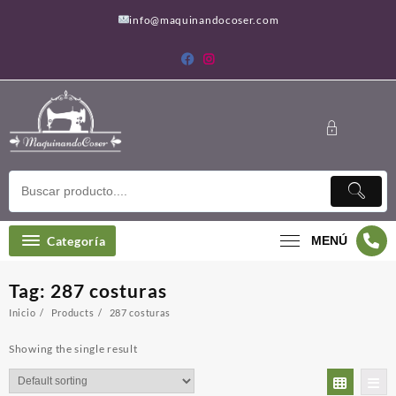
Saltar
info@maquinandocoser.com
al
contenido
Categoría
MENÚ
Tag:
287 costuras
Inicio
Products
287 costuras
Showing the single result