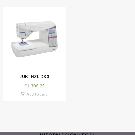
JUKI HZL DX3
€
1.306,25
Add to cart