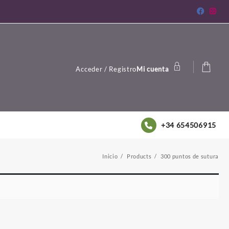
Acceder / Registro
Mi cuenta
+34 654506915
Inicio
Products
300 puntos de sutura