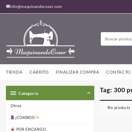
Saltar
info@maquinandocoser.com
al
contenido
TIENDA
CARRITO
FINALIZAR COMPRA
CONTACTO
Tag:
300 p
Categoría
Otros
No products 
¡COMBOS!
POR ENCARGO