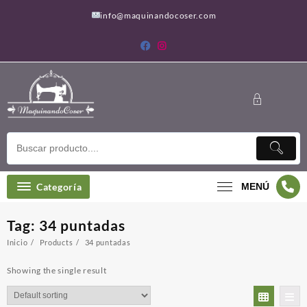
Saltar
info@maquinandocoser.com
al
contenido
Categoría
MENÚ
Tag:
34 puntadas
Inicio
Products
34 puntadas
Showing the single result