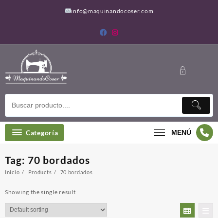
Saltar
info@maquinandocoser.com
al
contenido
Categoría
MENÚ
Tag:
70 bordados
Inicio
Products
70 bordados
Showing the single result