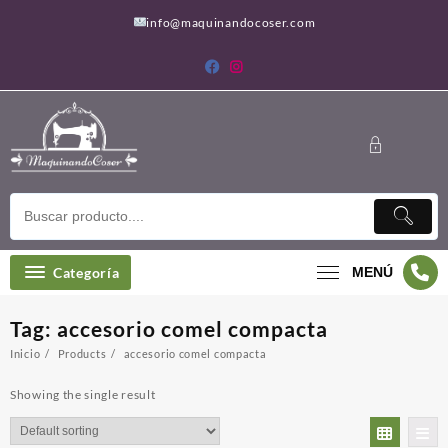
Saltar
info@maquinandocoser.com
al
contenido
Categoría
MENÚ
Tag:
accesorio comel compacta
Inicio
Products
accesorio comel compacta
Showing the single result