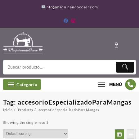
Saltar
info@maquinandocoser.com
al
contenido
Categoría
MENÚ
Tag:
accesorioEspecializadoParaMangas
Inicio
Products
accesorioEspecializadoParaMangas
Showing the single result