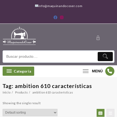
Saltar
info@maquinandocoser.com
al
contenido
Categoría
MENÚ
Tag:
ambition 610 características
Inicio
Products
ambition 610 características
Showing the single result