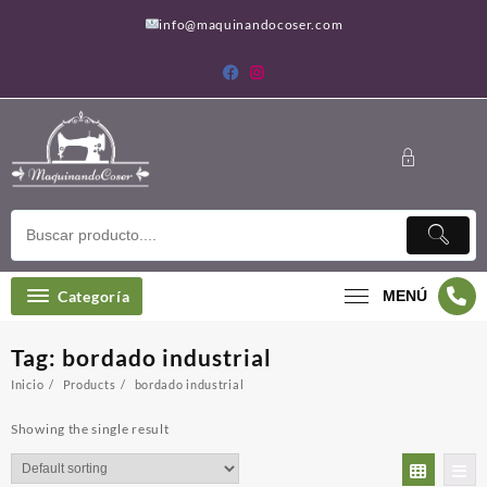
Saltar
info@maquinandocoser.com
al
contenido
Categoría
MENÚ
Tag:
bordado industrial
Inicio
Products
bordado industrial
Showing the single result