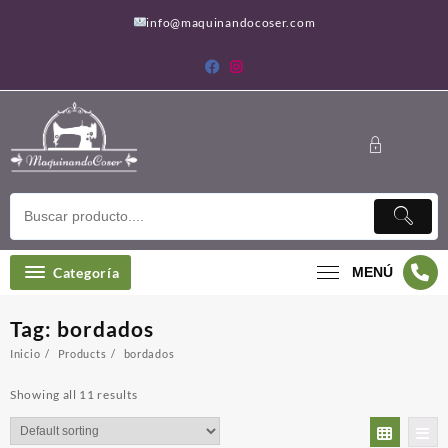
Saltar
info@maquinandocoser.com
al
contenido
Categoría
MENÚ
Tag:
bordados
Inicio
Products
bordados
Showing all 11 results