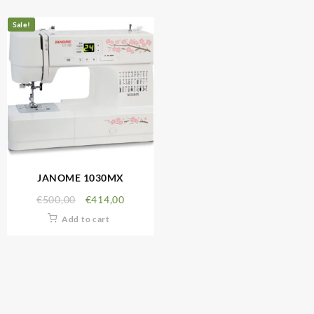
Sale!
JANOME 1030MX
€
500,00
€
414,00
Add to cart