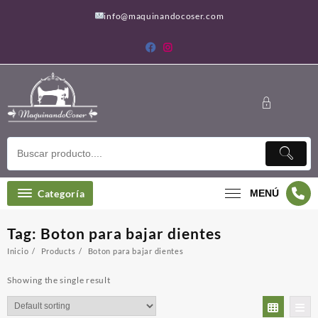
Saltar
info@maquinandocoser.com
al
contenido
Categoría
MENÚ
Tag:
Boton para bajar dientes
Inicio
Products
Boton para bajar dientes
Showing the single result