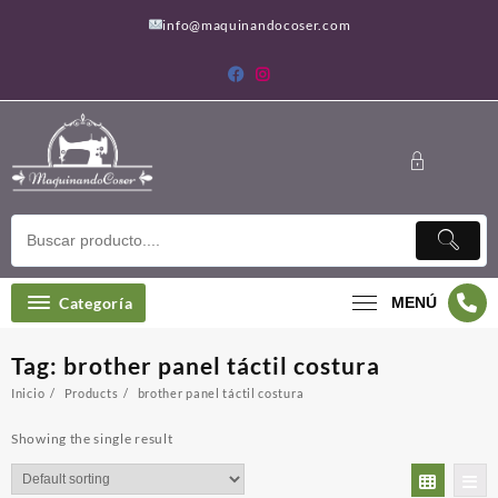
Saltar
info@maquinandocoser.com
al
contenido
Categoría
MENÚ
Tag:
brother panel táctil costura
Inicio
Products
brother panel táctil costura
Showing the single result