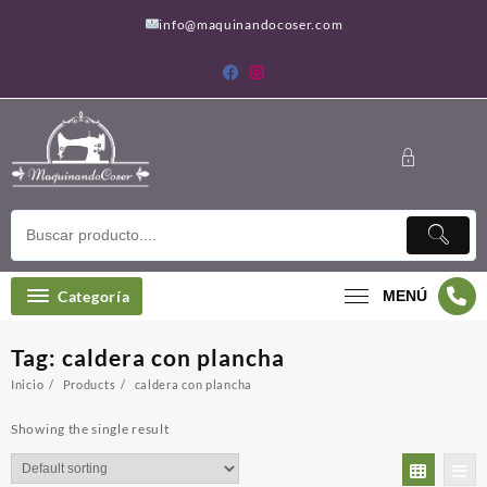
Saltar
info@maquinandocoser.com
al
contenido
Categoría
MENÚ
Tag:
caldera con plancha
Inicio
Products
caldera con plancha
Showing the single result