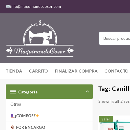
Saltar
info@maquinandocoser.com
al
contenido
TIENDA
CARRITO
FINALIZAR COMPRA
CONTACTO
Tag:
Canill
Categoría
Showing all 2 res
Otros
¡COMBOS!
Sale!
POR ENCARGO