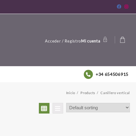
Acceder / Registro
Mi cuenta
+34 654506915
Inicio
Products
Canillero vertical