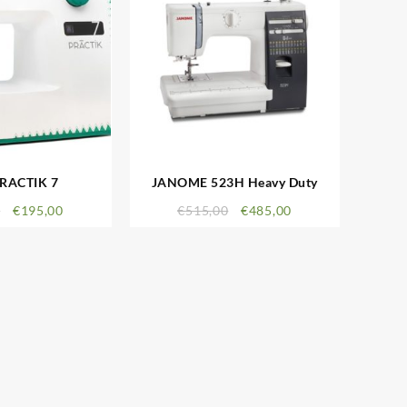
RACTIK 7
JANOME 523H Heavy Duty
0
€
195,00
€
515,00
€
485,00