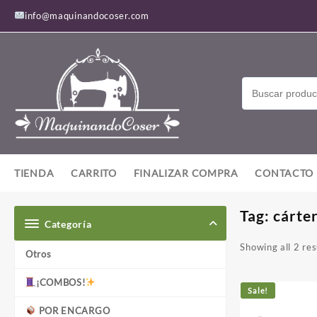
Saltar
info@maquinandocoser.com
al
contenido
TIENDA
CARRITO
FINALIZAR COMPRA
CONTACTO
Tag:
cárte
Categoría
Showing all 2 res
Otros
¡COMBOS!
Sale!
POR ENCARGO