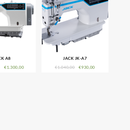
CK A8
JACK JK-A7
0
€
1.300,00
€
1.040,00
€
930,00