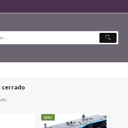
r cerrado
ults
Sale!