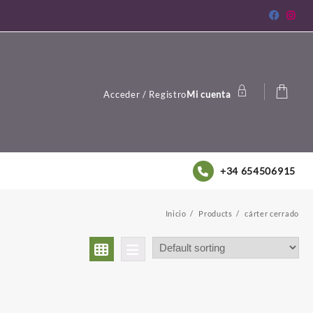
Acceder / Registro
Mi cuenta
+34 654506915
Inicio
Products
cárter cerrado