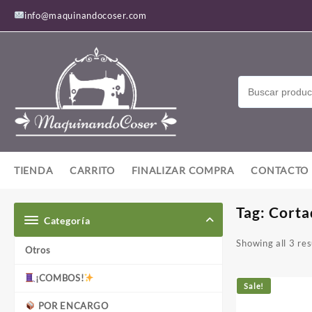
Saltar
info@maquinandocoser.com
al
contenido
TIENDA
CARRITO
FINALIZAR COMPRA
CONTACTO
Tag:
Corta
Categoría
Showing all 3 res
Otros
¡COMBOS!
Sale!
POR ENCARGO