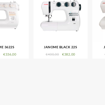
E 3622S
JANOME BLACK 22S
0
€
336,00
€
400,00
€
382,00