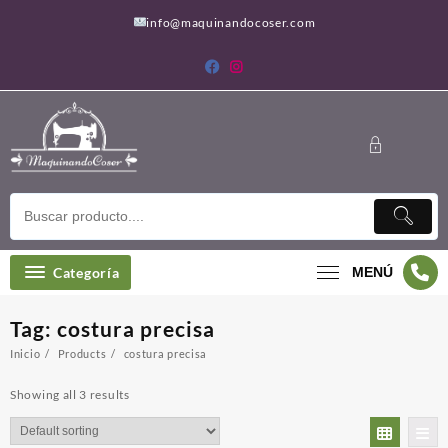
Saltar
info@maquinandocoser.com
al
contenido
Categoría
MENÚ
Tag:
costura precisa
Inicio
Products
costura precisa
Showing all 3 results