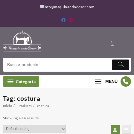
Saltar
info@maquinandocoser.com
al
contenido
Categoría
MENÚ
Tag:
costura
Inicio
Products
costura
Showing all 4 results