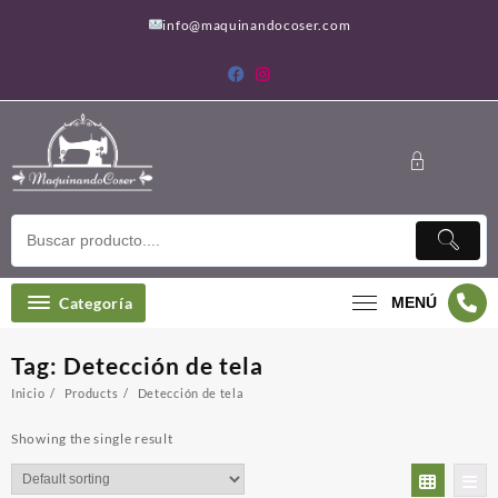
Saltar
info@maquinandocoser.com
al
contenido
Categoría
MENÚ
Tag:
Detección de tela
Inicio
Products
Detección de tela
Showing the single result