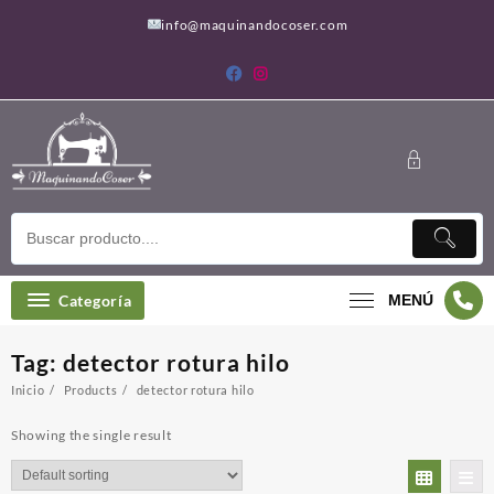
Saltar
info@maquinandocoser.com
al
contenido
Categoría
MENÚ
Tag:
detector rotura hilo
Inicio
Products
detector rotura hilo
Showing the single result