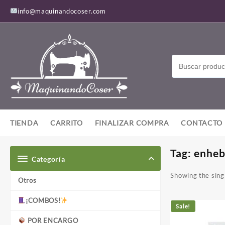
Saltar
info@maquinandocoser.com
al
contenido
TIENDA
CARRITO
FINALIZAR COMPRA
CONTACTO
Tag:
enheb
Categoría
Showing the singl
Otros
¡COMBOS!
Sale!
POR ENCARGO