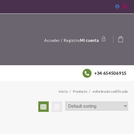
Acceder / Registro
Mi cuenta
+34 654506915
Inicio
Products
enhebrado codificado