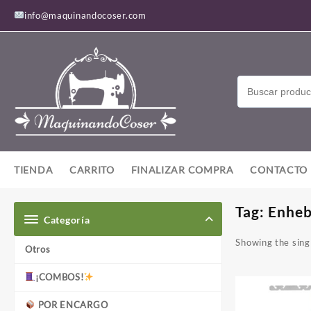
Saltar
info@maquinandocoser.com
al
contenido
TIENDA
CARRITO
FINALIZAR COMPRA
CONTACTO
Tag:
Enheb
Categoría
Showing the singl
Otros
¡COMBOS!
POR ENCARGO