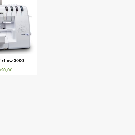
irflow 3000
050,00