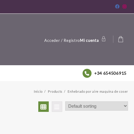
Acceder / Registro
Mi cuenta
+34 654506915
Inicio
Products
Enhebrado por aire maquina de coser