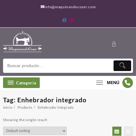
Saltar
info@maquinandocoser.com
al
contenido
Categoría
MENÚ
Tag:
Enhebrador integrado
Inicio
Products
Enhebrador integrado
Showing the single result