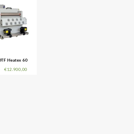
DTF Heatex 60
0
€
12.900,00