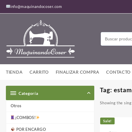
Saltar
info@maquinandocoser.com
al
contenido
TIENDA
CARRITO
FINALIZAR COMPRA
CONTACTO
Tag:
estam
Categoría
Showing the singl
Otros
¡COMBOS!
Sale!
POR ENCARGO