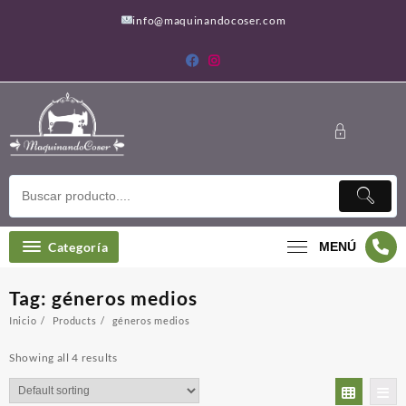
Saltar
info@maquinandocoser.com
al
contenido
Categoría
MENÚ
Tag:
géneros medios
Inicio
Products
géneros medios
Showing all 4 results