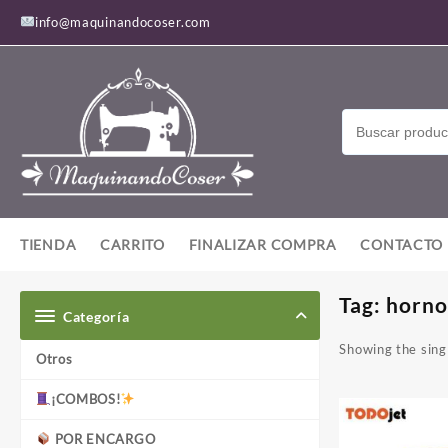
Saltar
info@maquinandocoser.com
al
contenido
TIENDA
CARRITO
FINALIZAR COMPRA
CONTACTO
Tag:
horno
Categoría
Showing the singl
Otros
¡COMBOS!
POR ENCARGO