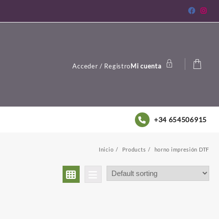
Acceder / Registro
Mi cuenta
+34 654506915
Inicio
Products
horno impresión DTF