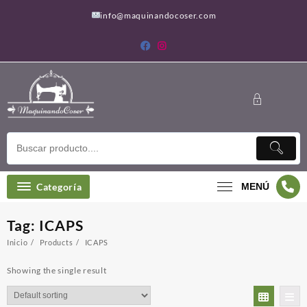
Saltar
info@maquinandocoser.com
al
contenido
Categoría
MENÚ
Tag:
ICAPS
Inicio
Products
ICAPS
Showing the single result