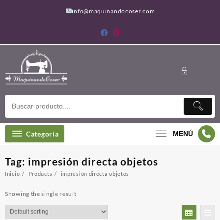
Saltar
info@maquinandocoser.com
al
contenido
Categoría
MENÚ
Tag:
impresión directa objetos
Inicio
Products
impresión directa objetos
Showing the single result