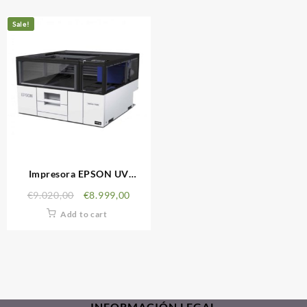
Sale!
Impresora EPSON UV
SCV1000
€
9.020,00
€
8.999,00
Add to cart