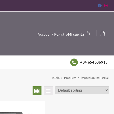
Acceder / Registro
Mi cuenta
+34 654506915
Inicio
Products
impresión industrial