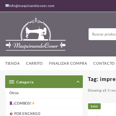
Saltar
info@maquinandocoser.com
al
contenido
TIENDA
CARRITO
FINALIZAR COMPRA
CONTACTO
Tag:
impre
Categoría
Showing all 3 res
Otros
¡COMBOS!
Sale!
POR ENCARGO