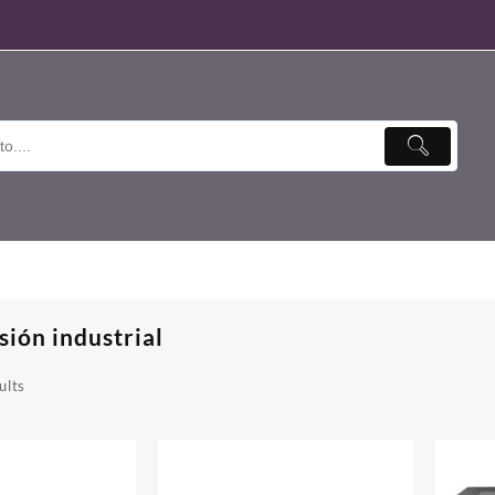
sión industrial
ults