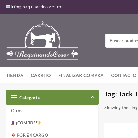
Saltar
info@maquinandocoser.com
al
contenido
TIENDA
CARRITO
FINALIZAR COMPRA
CONTACTO
Tag:
Jack 
Categoría
Showing the singl
Otros
¡COMBOS!
POR ENCARGO