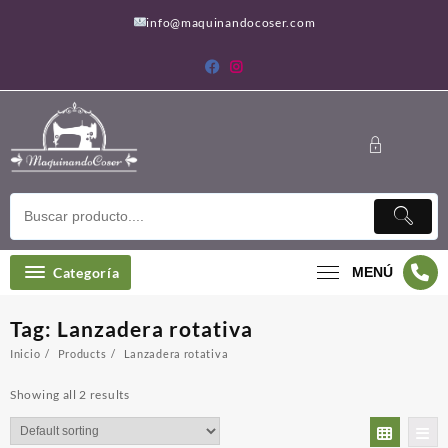
Saltar
info@maquinandocoser.com
al
contenido
Categoría
MENÚ
Tag:
Lanzadera rotativa
Inicio
Products
Lanzadera rotativa
Showing all 2 results