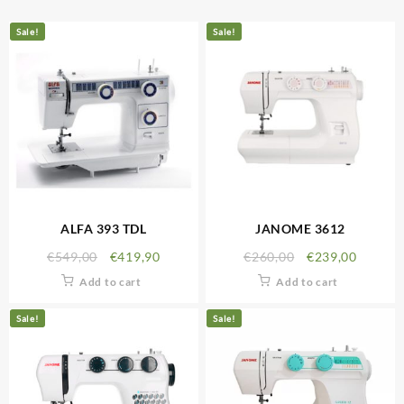
Sale!
Sale!
ALFA 393 TDL
JANOME 3612
€
549,00
€
419,90
€
260,00
€
239,00
Add to cart
Add to cart
Sale!
Sale!