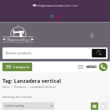
Saltar
info@maquinandocoser.com
al
contenido
Categoría
MENÚ
Tag:
Lanzadera vertical
Inicio
Products
Lanzadera vertical
Showing all 5 results