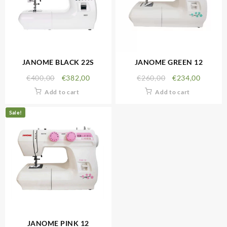
JANOME BLACK 22S
JANOME GREEN 12
€
400,00
€
382,00
€
260,00
€
234,00
Add to cart
Add to cart
Sale!
JANOME PINK 12