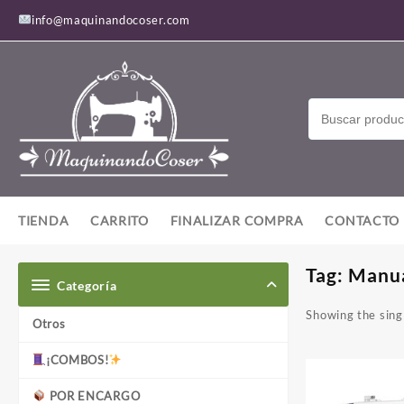
Saltar
info@maquinandocoser.com
al
contenido
TIENDA
CARRITO
FINALIZAR COMPRA
CONTACTO
Tag:
Manua
Categoría
Showing the singl
Otros
¡COMBOS!
POR ENCARGO