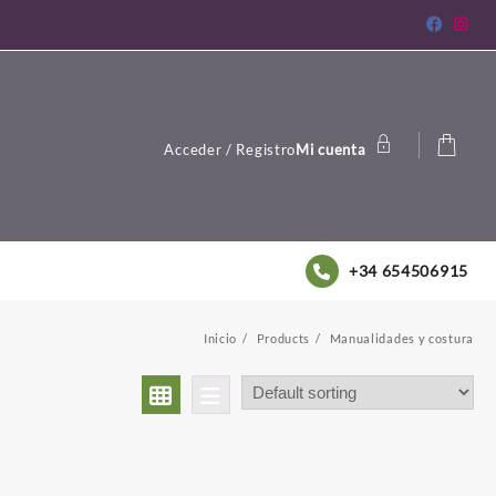
Acceder / Registro
Mi cuenta
+34 654506915
Inicio
Products
Manualidades y costura