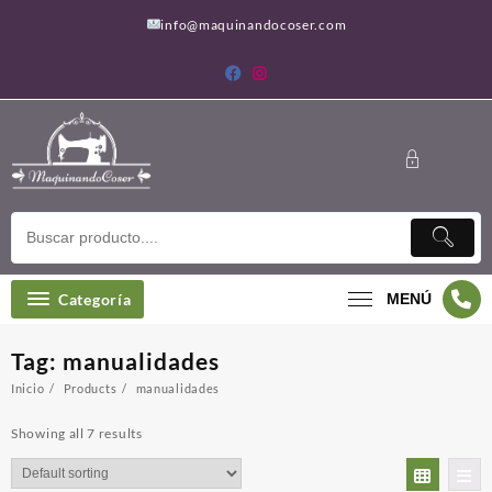
Saltar
info@maquinandocoser.com
al
contenido
Categoría
MENÚ
Tag:
manualidades
Inicio
Products
manualidades
Showing all 7 results