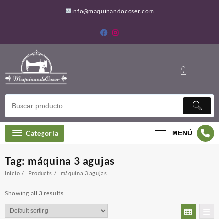
Saltar
info@maquinandocoser.com
al
contenido
Categoría
MENÚ
Tag:
máquina 3 agujas
Inicio
Products
máquina 3 agujas
Showing all 3 results