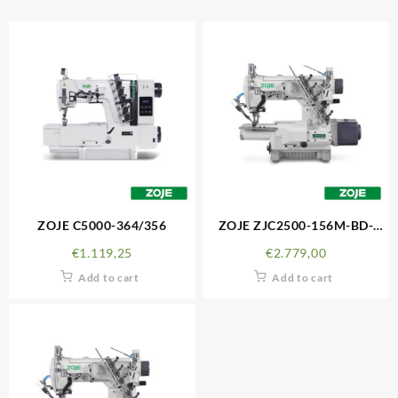
ZOJE C5000-364/356
ZOJE ZJC2500-156M-BD-
PD3C
€
1.119,25
€
2.779,00
Add to cart
Add to cart