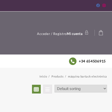
Acceder / Registro
Mi cuenta
+34 654506915
Inicio
Products
máquina bartack electrónica