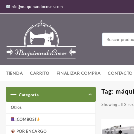
Saltar
info@maquinandocoser.com
al
contenido
TIENDA
CARRITO
FINALIZAR COMPRA
CONTACTO
Tag:
máqui
Categoría
Showing all 2 res
Otros
¡COMBOS!
POR ENCARGO