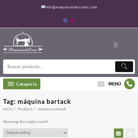
Saltar
info@maquinandocoser.com
al
contenido
Categoría
MENÚ
Tag:
máquina bartack
Inicio
Products
máquina bartack
Showing the single result