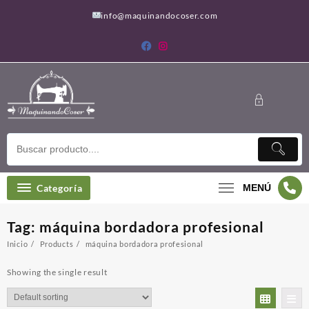
Saltar
info@maquinandocoser.com
al
contenido
Categoría
MENÚ
Tag:
máquina bordadora profesional
Inicio
Products
máquina bordadora profesional
Showing the single result