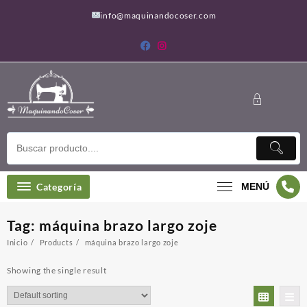
Saltar
info@maquinandocoser.com
al
contenido
Categoría
MENÚ
Tag:
máquina brazo largo zoje
Inicio
Products
máquina brazo largo zoje
Showing the single result