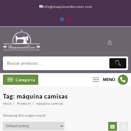
Saltar
info@maquinandocoser.com
al
contenido
Categoría
MENÚ
Tag:
máquina camisas
Inicio
Products
máquina camisas
Showing the single result