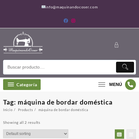
Saltar
info@maquinandocoser.com
al
contenido
Categoría
MENÚ
Tag:
máquina de bordar doméstica
Inicio
Products
máquina de bordar doméstica
Showing all 2 results