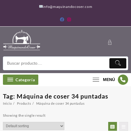
Saltar
info@maquinandocoser.com
al
contenido
Categoría
MENÚ
Tag:
Máquina de coser 34 puntadas
Inicio
Products
Máquina de coser 34 puntadas
Showing the single result