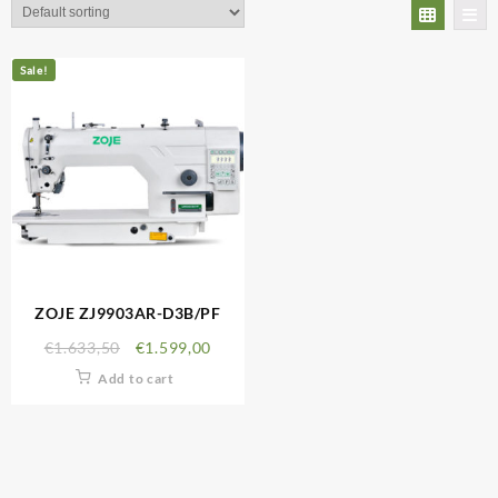
Sale!
ZOJE ZJ9903AR-D3B/PF
€
1.633,50
€
1.599,00
Add to cart