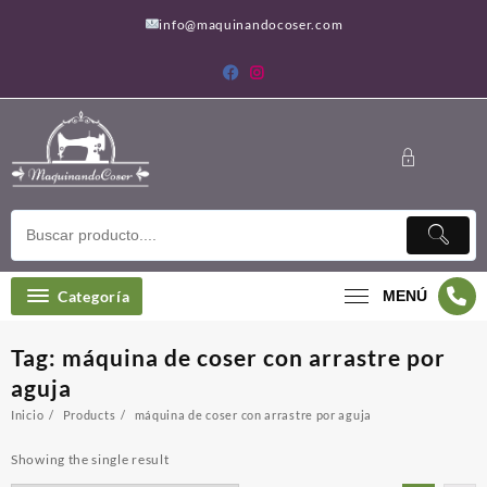
Saltar
info@maquinandocoser.com
al
contenido
Categoría
MENÚ
Tag:
máquina de coser con arrastre por
aguja
Inicio
Products
máquina de coser con arrastre por aguja
Showing the single result