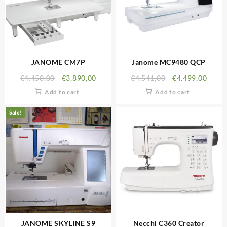
JANOME CM7P
Janome MC9480 QCP
€
4.450,00
€
3.890,00
€
4.541,00
€
4.499,00
Add to cart
Add to cart
Sale!
JANOME SKYLINE S9
Necchi C360 Creator