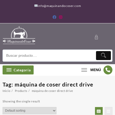
Saltar
info@maquinandocoser.com
al
contenido
Categoría
MENÚ
Tag:
máquina de coser direct drive
Inicio
Products
máquina de coser direct drive
Showing the single result