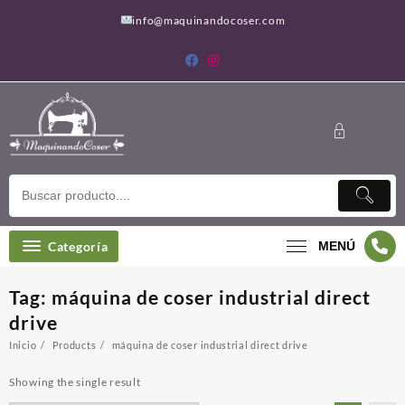
Saltar
info@maquinandocoser.com
al
contenido
Categoría
MENÚ
Tag:
máquina de coser industrial direct
drive
Inicio
Products
máquina de coser industrial direct drive
Showing the single result