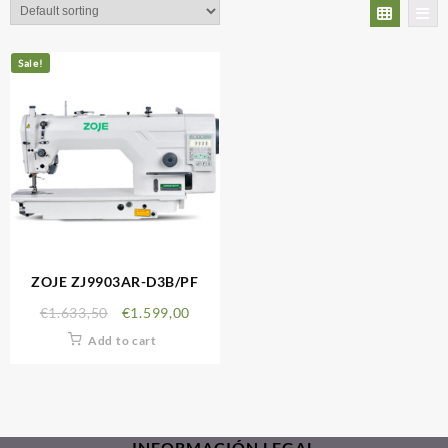
Sale!
ZOJE ZJ9903AR-D3B/PF
€
1.633,50
€
1.599,00
Add to cart
INFORMACIÓN LEGAL