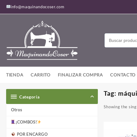
Saltar
info@maquinandocoser.com
al
contenido
TIENDA
CARRITO
FINALIZAR COMPRA
CONTACTO
Tag:
máqui
Categoría
Showing the singl
Otros
¡COMBOS!
POR ENCARGO