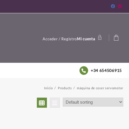
Acceder / Registro
Mi cuenta
+34 654506915
Inicio
Products
máquina de coser servomotor