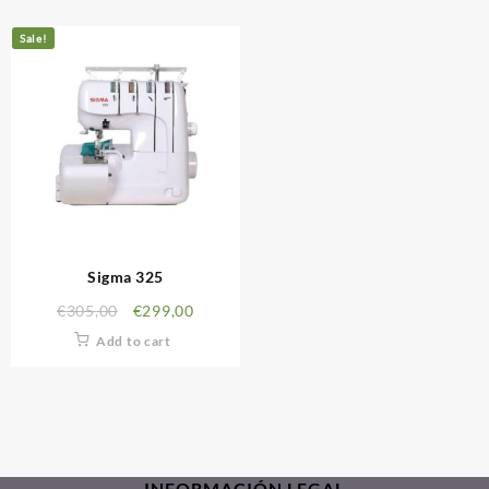
Sale!
Sigma 325
€
305,00
€
299,00
Add to cart