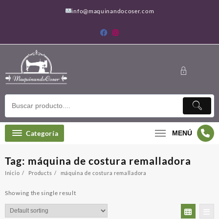
Saltar
info@maquinandocoser.com
al
contenido
Categoría
MENÚ
Tag:
máquina de costura remalladora
Inicio
Products
máquina de costura remalladora
Showing the single result